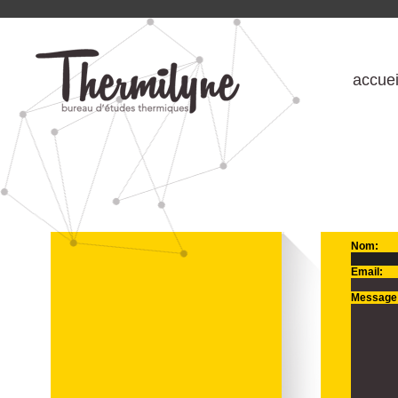
accuei
Nom:
Email:
Message