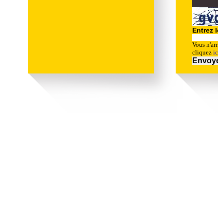
Entrez l
Vous n'arr
cliquez
ic